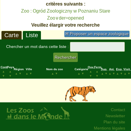
critères suivants :
Zoo : Ogród Zoologiczny w Poznaniu Stare
Zoo∨der=opened
Veuillez élargir votre recherche
✉ Proposer un espace zoologique
Carte
Liste
Chercher un mot dans cette liste :
Cont.
Pays
Ouv.
Ferm.
Région
Ville
Nom du zoo
Catégorie
Sup.
Ani.
Esp.
Visit.
▲
▲
▲
▲
▲
▼
▲
▼
▲
▼
▲
▼
▲
▼
▲
▼
▲
▼
▲
▼
▼
▼
▼
▼
Contact
Newsletter
Plan du site
Mentions légales