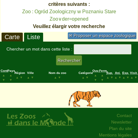
critères suivants :
Zoo : Ogród Zoologiczny w Poznaniu Stare
Zoo∨der=opened
Veuillez élargir votre recherche
✉ Proposer un espace zoologique
Carte
Liste
Chercher un mot dans cette liste :
Cont.
Pays
Ouv.
Ferm.
Région
Ville
Nom du zoo
Catégorie
Sup.
Ani.
Esp.
Visit.
▲
▲
▲
▲
▲
▼
▲
▼
▲
▼
▲
▼
▲
▼
▲
▼
▲
▼
▲
▼
▼
▼
▼
▼
Contact
Newsletter
Plan du site
Mentions légales