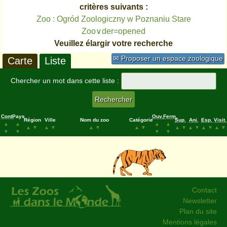
critères suivants :
Zoo : Ogród Zoologiczny w Poznaniu Stare
Zoo∨der=opened
Veuillez élargir votre recherche
✉ Proposer un espace zoologique
Carte
Liste
Chercher un mot dans cette liste :
Cont.
Pays
Ouv.
Ferm.
Région
Ville
Nom du zoo
Catégorie
Sup.
Ani.
Esp.
Visit.
▲
▲
▲
▲
▲
▼
▲
▼
▲
▼
▲
▼
▲
▼
▲
▼
▲
▼
▲
▼
▼
▼
▼
▼
Contact
Newsletter
Plan du site
Mentions légales