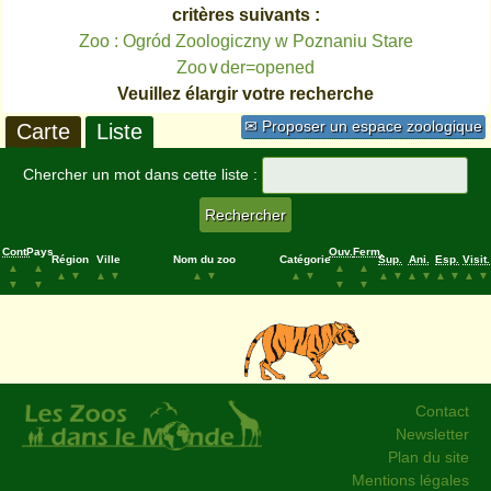
critères suivants :
Zoo : Ogród Zoologiczny w Poznaniu Stare
Zoo∨der=opened
Veuillez élargir votre recherche
✉ Proposer un espace zoologique
Carte
Liste
Chercher un mot dans cette liste :
Cont.
Pays
Ouv.
Ferm.
Région
Ville
Nom du zoo
Catégorie
Sup.
Ani.
Esp.
Visit.
▲
▲
▲
▲
▲
▼
▲
▼
▲
▼
▲
▼
▲
▼
▲
▼
▲
▼
▲
▼
▼
▼
▼
▼
Contact
Newsletter
Plan du site
Mentions légales