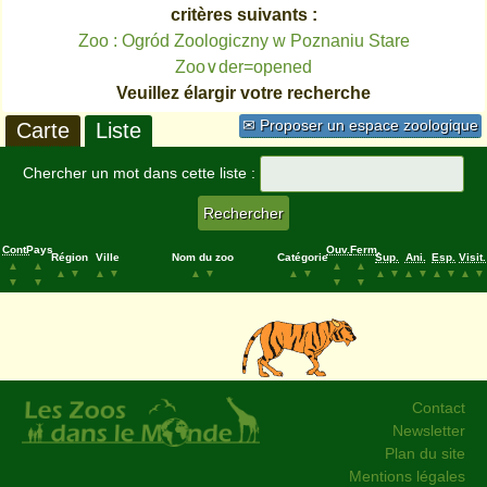
critères suivants :
Zoo : Ogród Zoologiczny w Poznaniu Stare
Zoo∨der=opened
Veuillez élargir votre recherche
✉ Proposer un espace zoologique
Carte
Liste
Chercher un mot dans cette liste :
Cont.
Pays
Ouv.
Ferm.
Région
Ville
Nom du zoo
Catégorie
Sup.
Ani.
Esp.
Visit.
▲
▲
▲
▲
▲
▼
▲
▼
▲
▼
▲
▼
▲
▼
▲
▼
▲
▼
▲
▼
▼
▼
▼
▼
Contact
Newsletter
Plan du site
Mentions légales