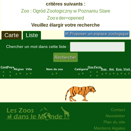
critères suivants :
Zoo : Ogród Zoologiczny w Poznaniu Stare
Zoo∨der=opened
Veuillez élargir votre recherche
✉ Proposer un espace zoologique
Carte
Liste
Chercher un mot dans cette liste :
Cont.
Pays
Ouv.
Ferm.
Région
Ville
Nom du zoo
Catégorie
Sup.
Ani.
Esp.
Visit.
▲
▲
▲
▲
▲
▼
▲
▼
▲
▼
▲
▼
▲
▼
▲
▼
▲
▼
▲
▼
▼
▼
▼
▼
Contact
Newsletter
Plan du site
Mentions légales