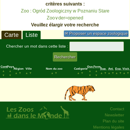
critères suivants :
Zoo : Ogród Zoologiczny w Poznaniu Stare
Zoo∨der=opened
Veuillez élargir votre recherche
✉ Proposer un espace zoologique
Carte
Liste
Chercher un mot dans cette liste :
Cont.
Pays
Ouv.
Ferm.
Région
Ville
Nom du zoo
Catégorie
Sup.
Ani.
Esp.
Visit.
▲
▲
▲
▲
▲
▼
▲
▼
▲
▼
▲
▼
▲
▼
▲
▼
▲
▼
▲
▼
▼
▼
▼
▼
Contact
Newsletter
Plan du site
Mentions légales