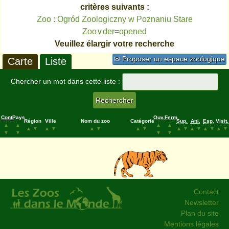
critères suivants :
Zoo : Ogród Zoologiczny w Poznaniu Stare
Zoo∨der=opened
Veuillez élargir votre recherche
✉ Proposer un espace zoologique
Carte
Liste
Chercher un mot dans cette liste :
Cont.
Pays
Ouv.
Ferm.
Région
Ville
Nom du zoo
Catégorie
Sup.
Ani.
Esp.
Visit.
▲
▲
▲
▲
▲
▼
▲
▼
▲
▼
▲
▼
▲
▼
▲
▼
▲
▼
▲
▼
▼
▼
▼
▼
Contact
Newsletter
Plan du site
Mentions légales