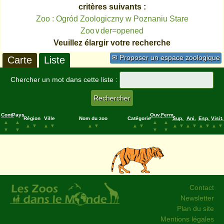
critères suivants :
Zoo : Ogród Zoologiczny w Poznaniu Stare
Zoo∨der=opened
Veuillez élargir votre recherche
✉ Proposer un espace zoologique
Carte
Liste
Chercher un mot dans cette liste :
Cont.
Pays
Ouv.
Ferm.
Région
Ville
Nom du zoo
Catégorie
Sup.
Ani.
Esp.
Visit.
▲
▲
▲
▲
▲
▼
▲
▼
▲
▼
▲
▼
▲
▼
▲
▼
▲
▼
▲
▼
▼
▼
▼
▼
Contact
Newsletter
Plan du site
Mentions légales