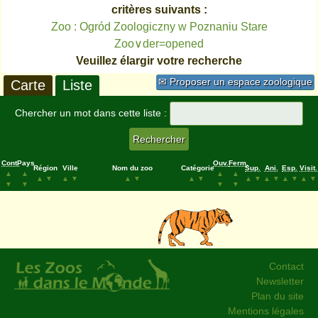
critères suivants :
Zoo : Ogród Zoologiczny w Poznaniu Stare
Zoo∨der=opened
Veuillez élargir votre recherche
✉ Proposer un espace zoologique
Carte
Liste
Chercher un mot dans cette liste :
Cont.
Pays
Ouv.
Ferm.
Région
Ville
Nom du zoo
Catégorie
Sup.
Ani.
Esp.
Visit.
▲
▲
▲
▲
▲
▼
▲
▼
▲
▼
▲
▼
▲
▼
▲
▼
▲
▼
▲
▼
▼
▼
▼
▼
Contact
Newsletter
Plan du site
Mentions légales