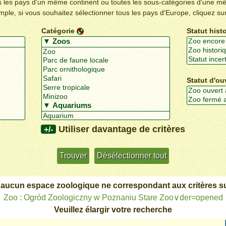
us les pays d'un même continent ou toutes les sous-catégories d'une m
emple, si vous souhaitez sélectionner tous les pays d'Europe, cliquez su
Catégorie
Statut hist
Statut d'ou
Utiliser davantage de critères
+/-
 aucun espace zoologique ne correspondant aux critères su
Zoo : Ogród Zoologiczny w Poznaniu Stare Zoo∨der=opened
Veuillez élargir votre recherche