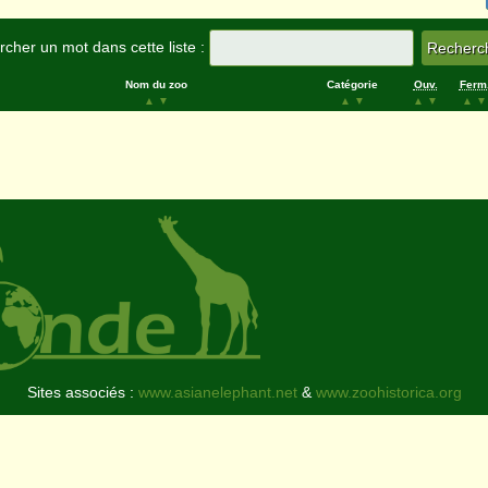
cher un mot dans cette liste :
Nom du zoo
Catégorie
Ouv.
Ferm
▲
▼
▲
▼
▲
▼
▲
▼
Sites associés :
www.asianelephant.net
&
www.zoohistorica.org