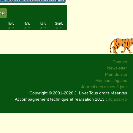
.
Sup.
Ani.
Esp.
Visit.
▲
▼
▲
▼
▲
▼
▲
▼
Contact
Newsletter
Plan du site
Mentions légales
Journal des mises à jour
Copyright © 2001-2026 J. Livet Tous droits réservés
Accompagnement technique et réalisation 2013 :
JojabaPro