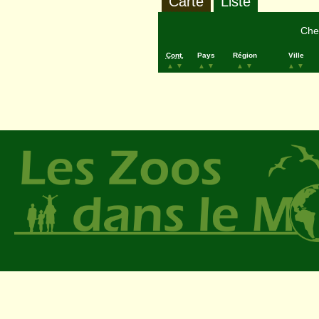
Carte
Liste
Cher
Cont.
Pays
Région
Ville
▲
▼
▲
▼
▲
▼
▲
▼