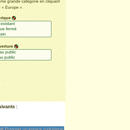
ême grande catégorie en cliquant
r « Europe ».
orique
verture
ivants :
✉ Proposer un espace zoologique