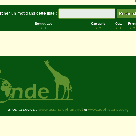
cher un mot dans cette liste :
Nom du zoo
Catégorie
Ouv.
Ferm
▲
▼
▲
▼
▲
▼
▲
▼
Sites associés :
www.asianelephant.net
&
www.zoohistorica.org