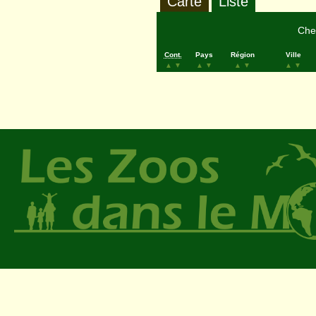
Carte
Liste
Cher
Cont.
Pays
Région
Ville
▲
▼
▲
▼
▲
▼
▲
▼