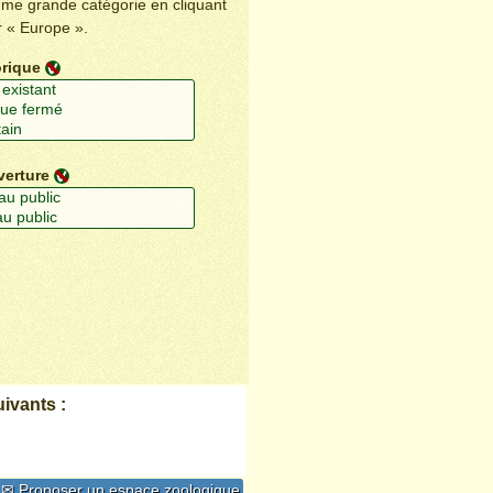
ême grande catégorie en cliquant
r « Europe ».
orique
verture
ivants :
✉ Proposer un espace zoologique