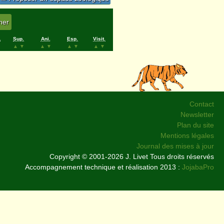
.
Sup.
Ani.
Esp.
Visit.
▲
▼
▲
▼
▲
▼
▲
▼
Contact
Newsletter
Plan du site
Mentions légales
Journal des mises à jour
Copyright © 2001-2026 J. Livet Tous droits réservés
Accompagnement technique et réalisation 2013 :
JojabaPro