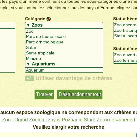
us les pays d'un même continent ou toutes les sous-catégories d'une m
emple, si vous souhaitez sélectionner tous les pays d'Europe, cliquez su
Catégorie
Statut hist
Statut d'ou
Utiliser davantage de critères
+/-
 aucun espace zoologique ne correspondant aux critères su
Zoo : Ogród Zoologiczny w Poznaniu Stare Zoo∨der=opened
Veuillez élargir votre recherche