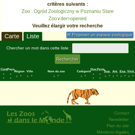
critères suivants :
Zoo : Ogród Zoologiczny w Poznaniu Stare
Zoo∨der=opened
Veuillez élargir votre recherche
✉ Proposer un espace zoologique
Carte
Liste
Chercher un mot dans cette liste :
Cont.
Pays
Ouv.
Ferm.
Région
Ville
Nom du zoo
Catégorie
Sup.
Ani.
Esp.
Visit.
▲
▲
▲
▲
▲
▼
▲
▼
▲
▼
▲
▼
▲
▼
▲
▼
▲
▼
▲
▼
▼
▼
▼
▼
Contact
Newsletter
Plan du site
Mentions légales