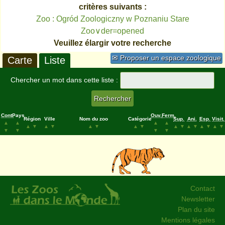
critères suivants :
Zoo : Ogród Zoologiczny w Poznaniu Stare
Zoo∨der=opened
Veuillez élargir votre recherche
✉ Proposer un espace zoologique
Carte
Liste
Chercher un mot dans cette liste :
Cont.
Pays
Ouv.
Ferm.
Région
Ville
Nom du zoo
Catégorie
Sup.
Ani.
Esp.
Visit.
▲
▲
▲
▲
▲
▼
▲
▼
▲
▼
▲
▼
▲
▼
▲
▼
▲
▼
▲
▼
▼
▼
▼
▼
Contact
Newsletter
Plan du site
Mentions légales