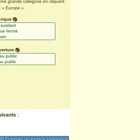
ême grande catégorie en cliquant
r « Europe ».
orique
verture
ivants :
✉ Proposer un espace zoologique