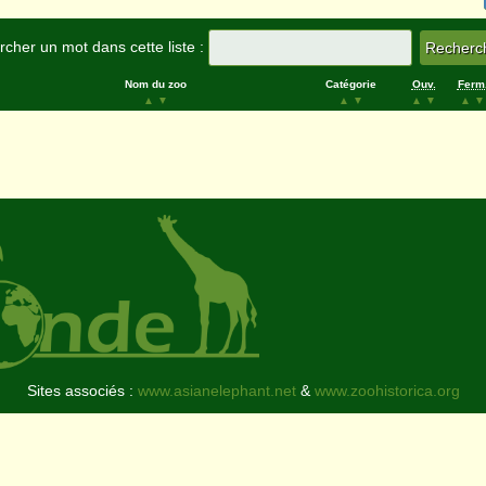
cher un mot dans cette liste :
Nom du zoo
Catégorie
Ouv.
Ferm
▲
▼
▲
▼
▲
▼
▲
▼
Sites associés :
www.asianelephant.net
&
www.zoohistorica.org