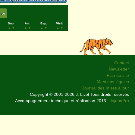
.
Sup.
Ani.
Esp.
Visit.
▲
▼
▲
▼
▲
▼
▲
▼
Contact
Newsletter
Plan du site
Mentions légales
Journal des mises à jour
Copyright © 2001-2026 J. Livet Tous droits réservés
Accompagnement technique et réalisation 2013 :
JojabaPro