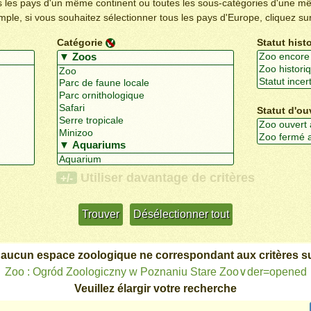
us les pays d'un même continent ou toutes les sous-catégories d'une m
emple, si vous souhaitez sélectionner tous les pays d'Europe, cliquez su
Catégorie
Statut hist
Statut d'ou
Utiliser davantage de critères
+/-
 aucun espace zoologique ne correspondant aux critères su
Zoo : Ogród Zoologiczny w Poznaniu Stare Zoo∨der=opened
Veuillez élargir votre recherche