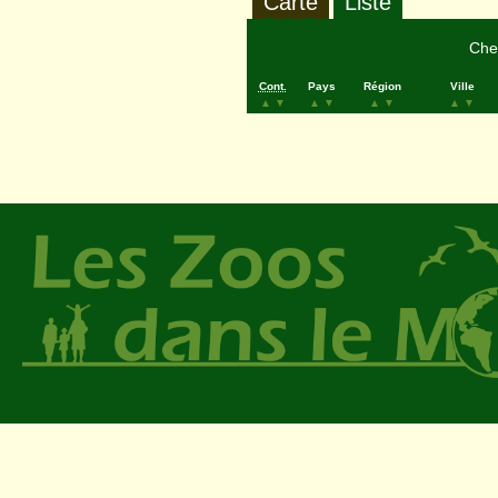
Carte
Liste
Cher
Cont.
Pays
Région
Ville
▲
▼
▲
▼
▲
▼
▲
▼