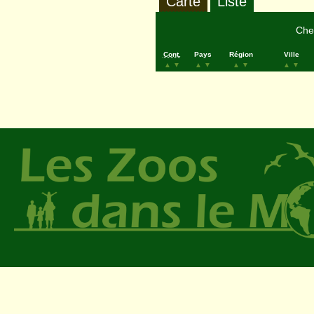
Carte
Liste
Cher
Cont.
Pays
Région
Ville
▲
▼
▲
▼
▲
▼
▲
▼