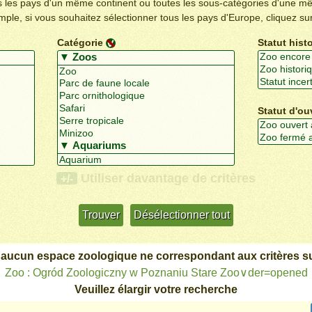
us les pays d'un même continent ou toutes les sous-catégories d'une m
emple, si vous souhaitez sélectionner tous les pays d'Europe, cliquez su
Catégorie
Statut hist
Statut d'ou
Utiliser davantage de critères
+/-
 aucun espace zoologique ne correspondant aux critères su
Zoo : Ogród Zoologiczny w Poznaniu Stare Zoo∨der=opened
Veuillez élargir votre recherche