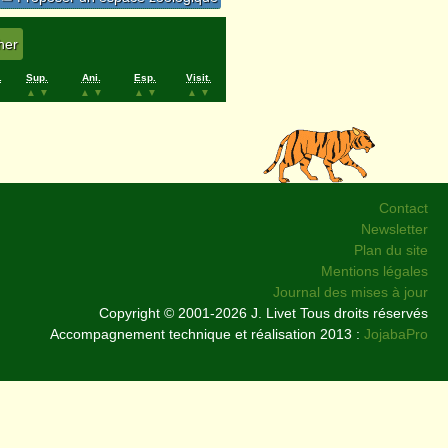
.
Sup.
Ani.
Esp.
Visit.
▲
▼
▲
▼
▲
▼
▲
▼
Contact
Newsletter
Plan du site
Mentions légales
Journal des mises à jour
Copyright © 2001-2026 J. Livet Tous droits réservés
Accompagnement technique et réalisation 2013 :
JojabaPro