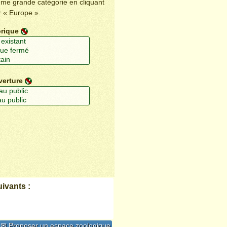
ême grande catégorie en cliquant
r « Europe ».
orique
verture
ivants :
✉ Proposer un espace zoologique