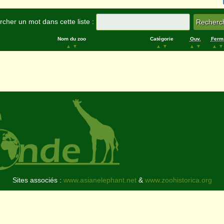
cher un mot dans cette liste :
Nom du zoo
Catégorie
Ouv.
Ferm
▲
▼
▲
▼
▲
▼
▲
▼
Sites associés :
www.asianelephant.net
&
www.zoohistorica.org