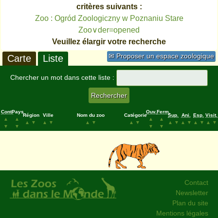
critères suivants :
Zoo : Ogród Zoologiczny w Poznaniu Stare
Zoo∨der=opened
Veuillez élargir votre recherche
✉ Proposer un espace zoologique
Carte
Liste
Chercher un mot dans cette liste :
Cont.
Pays
Ouv.
Ferm.
Région
Ville
Nom du zoo
Catégorie
Sup.
Ani.
Esp.
Visit.
▲
▲
▲
▲
▲
▼
▲
▼
▲
▼
▲
▼
▲
▼
▲
▼
▲
▼
▲
▼
▼
▼
▼
▼
Contact
Newsletter
Plan du site
Mentions légales