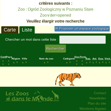
critères suivants :
Zoo : Ogród Zoologiczny w Poznaniu Stare
Zoo∨der=opened
Veuillez élargir votre recherche
✉ Proposer un espace zoologique
Carte
Liste
Chercher un mot dans cette liste :
Cont.
Pays
Ouv.
Ferm.
Région
Ville
Nom du zoo
Catégorie
Sup.
Ani.
Esp.
Visit.
▲
▲
▲
▲
▲
▼
▲
▼
▲
▼
▲
▼
▲
▼
▲
▼
▲
▼
▲
▼
▼
▼
▼
▼
Contact
Newsletter
Plan du site
Mentions légales