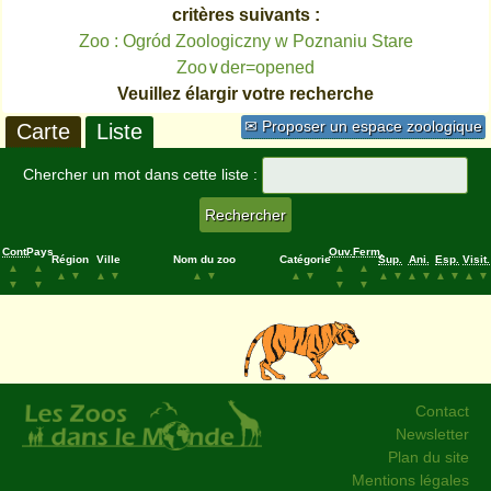
critères suivants :
Zoo : Ogród Zoologiczny w Poznaniu Stare
Zoo∨der=opened
Veuillez élargir votre recherche
✉ Proposer un espace zoologique
Carte
Liste
Chercher un mot dans cette liste :
Cont.
Pays
Ouv.
Ferm.
Région
Ville
Nom du zoo
Catégorie
Sup.
Ani.
Esp.
Visit.
▲
▲
▲
▲
▲
▼
▲
▼
▲
▼
▲
▼
▲
▼
▲
▼
▲
▼
▲
▼
▼
▼
▼
▼
Contact
Newsletter
Plan du site
Mentions légales