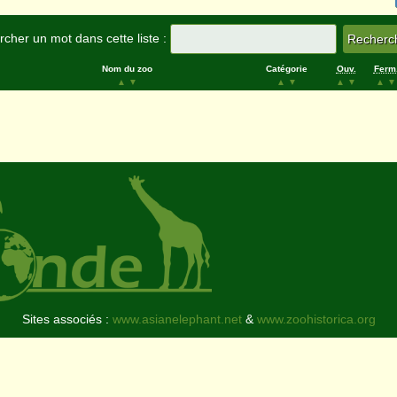
cher un mot dans cette liste :
Nom du zoo
Catégorie
Ouv.
Ferm
▲
▼
▲
▼
▲
▼
▲
▼
Sites associés :
www.asianelephant.net
&
www.zoohistorica.org