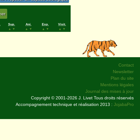
.
Sup.
Ani.
Esp.
Visit.
▲
▼
▲
▼
▲
▼
▲
▼
Contact
Newsletter
Plan du site
Mentions légales
Journal des mises à jour
Copyright © 2001-2026 J. Livet Tous droits réservés
Accompagnement technique et réalisation 2013 :
JojabaPro