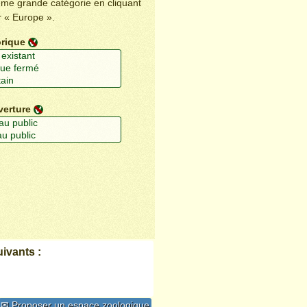
ême grande catégorie en cliquant
r « Europe ».
orique
verture
ivants :
✉ Proposer un espace zoologique