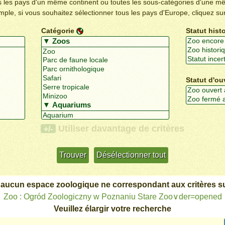
us les pays d'un même continent ou toutes les sous-catégories d'une m
emple, si vous souhaitez sélectionner tous les pays d'Europe, cliquez su
Catégorie
Statut hist
Statut d'ou
Utiliser davantage de critères
+/-
 aucun espace zoologique ne correspondant aux critères su
Zoo : Ogród Zoologiczny w Poznaniu Stare Zoo∨der=opened
Veuillez élargir votre recherche