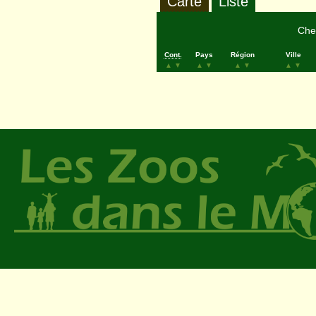
Carte
Liste
Cher
Cont.
Pays
Région
Ville
▲
▼
▲
▼
▲
▼
▲
▼