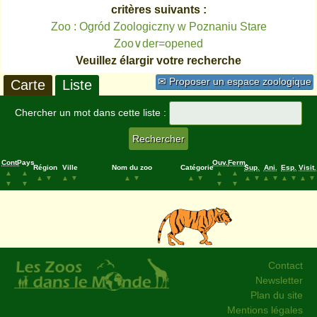
critères suivants :
Zoo : Ogród Zoologiczny w Poznaniu Stare
Zoo∨der=opened
Veuillez élargir votre recherche
✉ Proposer un espace zoologique
Carte
Liste
Chercher un mot dans cette liste :
Cont.
Pays
Ouv.
Ferm.
Région
Ville
Nom du zoo
Catégorie
Sup.
Ani.
Esp.
Visit.
▲
▲
▲
▲
▲
▼
▲
▼
▲
▼
▲
▼
▲
▼
▲
▼
▲
▼
▲
▼
▼
▼
▼
▼
Contact
Newsletter
Plan du site
Mentions légales