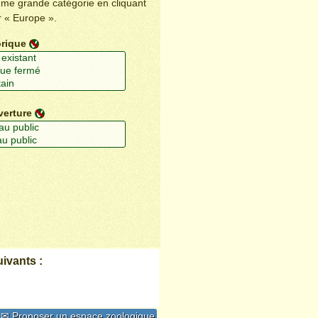
ême grande catégorie en cliquant
r « Europe ».
orique
verture
ivants :
✉ Proposer un espace zoologique