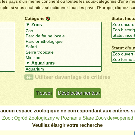
us les pays d'un même continent ou toutes les sous-catégories d'une m
emple, si vous souhaitez sélectionner tous les pays d'Europe, cliquez su
Catégorie
Statut hist
Statut d'ou
Utiliser davantage de critères
+/-
 aucun espace zoologique ne correspondant aux critères su
Zoo : Ogród Zoologiczny w Poznaniu Stare Zoo∨der=opened
Veuillez élargir votre recherche