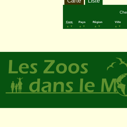
Carte
Liste
Cher
Cont.
Pays
Région
Ville
▲
▼
▲
▼
▲
▼
▲
▼