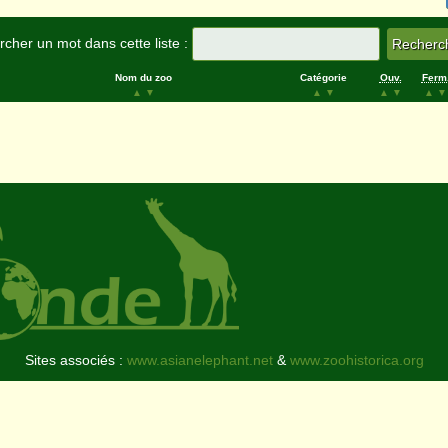
cher un mot dans cette liste :
Nom du zoo
Catégorie
Ouv.
Ferm
▲
▼
▲
▼
▲
▼
▲
▼
Sites associés :
www.asianelephant.net
&
www.zoohistorica.org