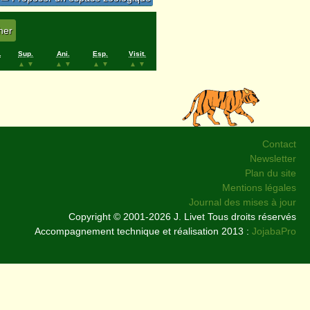
.
Sup.
Ani.
Esp.
Visit.
▲
▼
▲
▼
▲
▼
▲
▼
Contact
Newsletter
Plan du site
Mentions légales
Journal des mises à jour
Copyright © 2001-2026 J. Livet Tous droits réservés
Accompagnement technique et réalisation 2013 :
JojabaPro