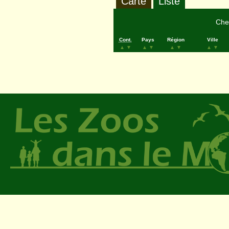
Carte
Liste
Cher
Cont.
Pays
Région
Ville
▲
▼
▲
▼
▲
▼
▲
▼