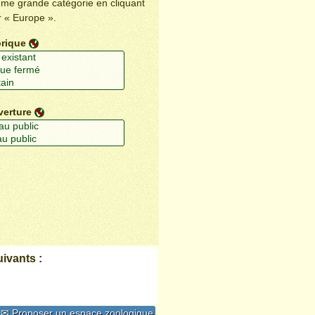
ême grande catégorie en cliquant
r « Europe ».
orique
verture
ivants :
✉ Proposer un espace zoologique