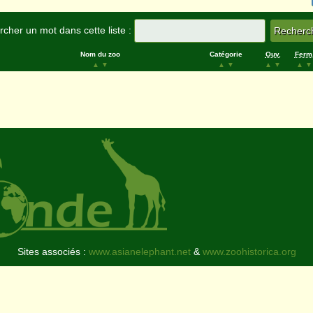
cher un mot dans cette liste :
Nom du zoo
Catégorie
Ouv.
Ferm
▲
▼
▲
▼
▲
▼
▲
▼
Sites associés :
www.asianelephant.net
&
www.zoohistorica.org