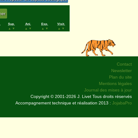
.
Sup.
Ani.
Esp.
Visit.
▲
▼
▲
▼
▲
▼
▲
▼
Contact
Newsletter
Plan du site
Mentions légales
Journal des mises à jour
Copyright © 2001-2026 J. Livet Tous droits réservés
Accompagnement technique et réalisation 2013 :
JojabaPro