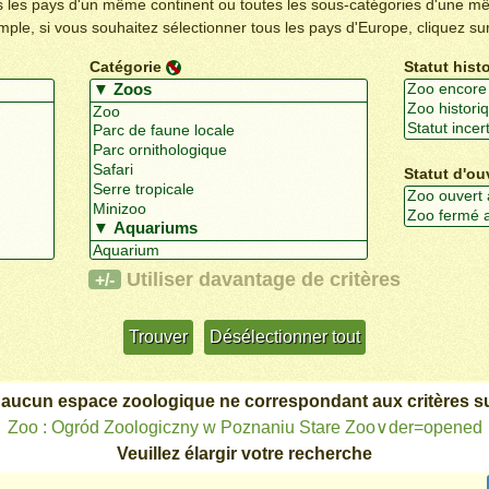
us les pays d'un même continent ou toutes les sous-catégories d'une m
emple, si vous souhaitez sélectionner tous les pays d'Europe, cliquez su
Catégorie
Statut hist
Statut d'ou
Utiliser davantage de critères
+/-
 aucun espace zoologique ne correspondant aux critères su
Zoo : Ogród Zoologiczny w Poznaniu Stare Zoo∨der=opened
Veuillez élargir votre recherche