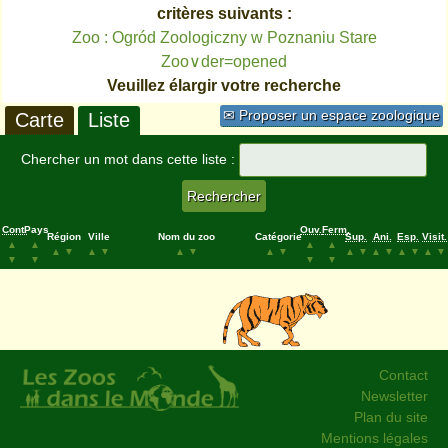
critères suivants :
Zoo : Ogród Zoologiczny w Poznaniu Stare
Zoo∨der=opened
Veuillez élargir votre recherche
✉ Proposer un espace zoologique
Carte
Liste
Chercher un mot dans cette liste :
Cont.
Pays
Ouv.
Ferm.
Région
Ville
Nom du zoo
Catégorie
Sup.
Ani.
Esp.
Visit.
▲
▲
▲
▲
▲
▼
▲
▼
▲
▼
▲
▼
▲
▼
▲
▼
▲
▼
▲
▼
▼
▼
▼
▼
Contact
Newsletter
Plan du site
Mentions légales