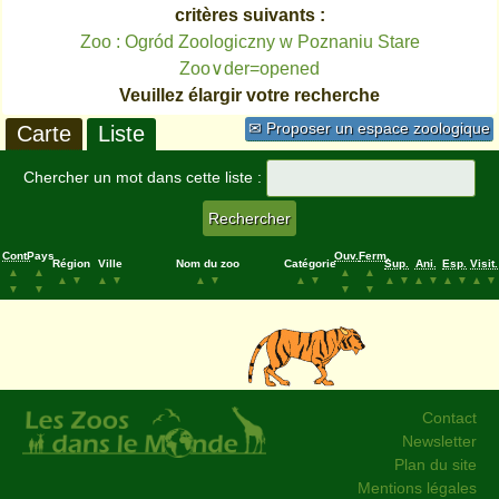
critères suivants :
Zoo : Ogród Zoologiczny w Poznaniu Stare
Zoo∨der=opened
Veuillez élargir votre recherche
✉ Proposer un espace zoologique
Carte
Liste
Chercher un mot dans cette liste :
Cont.
Pays
Ouv.
Ferm.
Région
Ville
Nom du zoo
Catégorie
Sup.
Ani.
Esp.
Visit.
▲
▲
▲
▲
▲
▼
▲
▼
▲
▼
▲
▼
▲
▼
▲
▼
▲
▼
▲
▼
▼
▼
▼
▼
Contact
Newsletter
Plan du site
Mentions légales