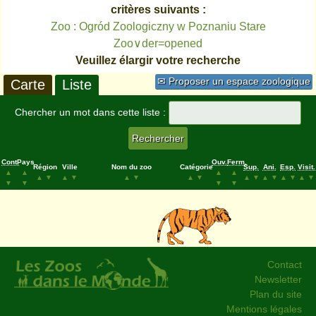
critères suivants :
Zoo : Ogród Zoologiczny w Poznaniu Stare
Zoo∨der=opened
Veuillez élargir votre recherche
✉ Proposer un espace zoologique
Carte
Liste
Chercher un mot dans cette liste :
Cont.
Pays
Ouv.
Ferm.
Région
Ville
Nom du zoo
Catégorie
Sup.
Ani.
Esp.
Visit.
▲
▲
▲
▲
▲
▼
▲
▼
▲
▼
▲
▼
▲
▼
▲
▼
▲
▼
▲
▼
▼
▼
▼
▼
Contact
Newsletter
Plan du site
Mentions légales