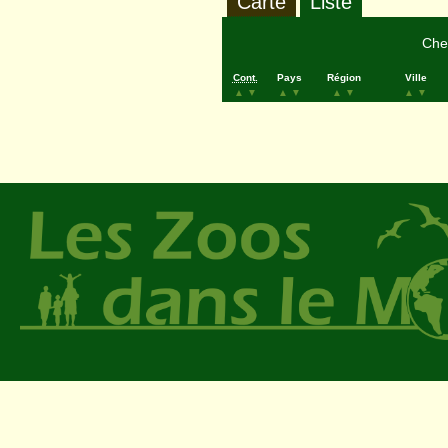
Carte
Liste
Cher
Cont.
Pays
Région
Ville
▲
▼
▲
▼
▲
▼
▲
▼