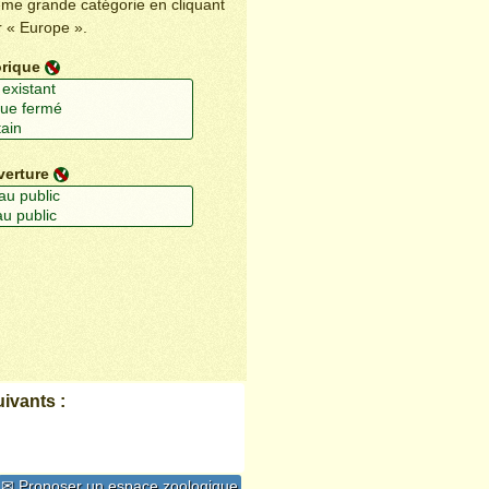
ême grande catégorie en cliquant
r « Europe ».
orique
verture
ivants :
✉ Proposer un espace zoologique