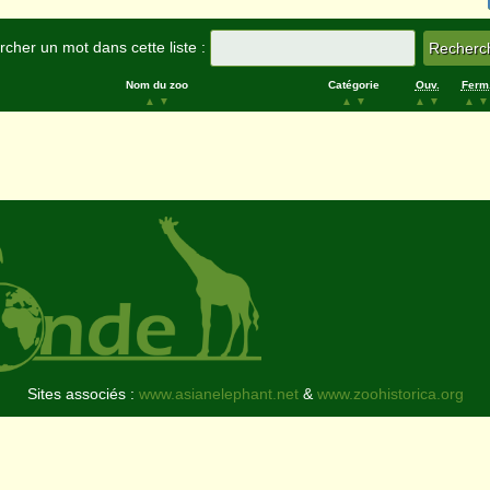
cher un mot dans cette liste :
Nom du zoo
Catégorie
Ouv.
Ferm
▲
▼
▲
▼
▲
▼
▲
▼
Sites associés :
www.asianelephant.net
&
www.zoohistorica.org