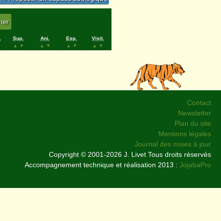
.
Sup.
Ani.
Esp.
Visit.
▲
▼
▲
▼
▲
▼
▲
▼
Contact
Newsletter
Plan du site
Mentions légales
Journal des mises à jour
Copyright © 2001-2026 J. Livet Tous droits réservés
Accompagnement technique et réalisation 2013 :
JojabaPro