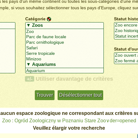
us les pays d'un même continent ou toutes les sous-catégories d'une m
emple, si vous souhaitez sélectionner tous les pays d'Europe, cliquez su
Catégorie
Statut hist
Statut d'ou
Utiliser davantage de critères
+/-
 aucun espace zoologique ne correspondant aux critères su
Zoo : Ogród Zoologiczny w Poznaniu Stare Zoo∨der=opened
Veuillez élargir votre recherche