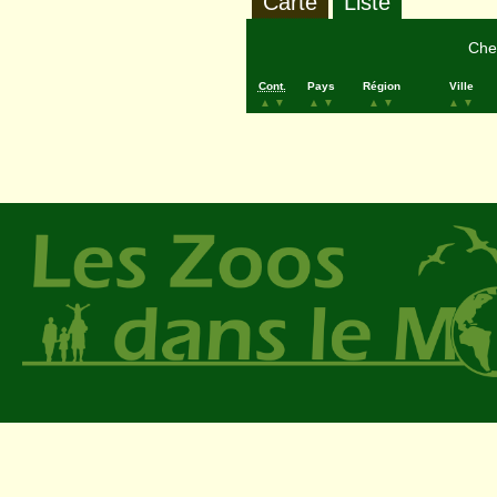
Carte
Liste
Cher
Cont.
Pays
Région
Ville
▲
▼
▲
▼
▲
▼
▲
▼