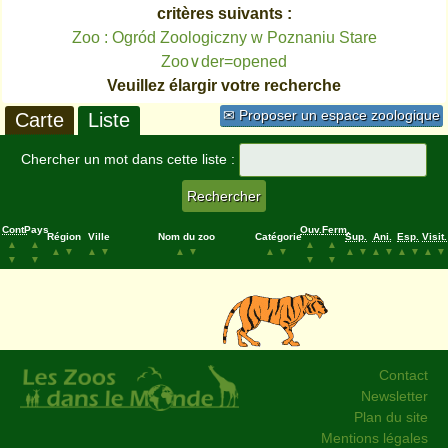
critères suivants :
Zoo : Ogród Zoologiczny w Poznaniu Stare
Zoo∨der=opened
Veuillez élargir votre recherche
✉ Proposer un espace zoologique
Carte
Liste
Chercher un mot dans cette liste :
Cont.
Pays
Ouv.
Ferm.
Région
Ville
Nom du zoo
Catégorie
Sup.
Ani.
Esp.
Visit.
▲
▲
▲
▲
▲
▼
▲
▼
▲
▼
▲
▼
▲
▼
▲
▼
▲
▼
▲
▼
▼
▼
▼
▼
Contact
Newsletter
Plan du site
Mentions légales