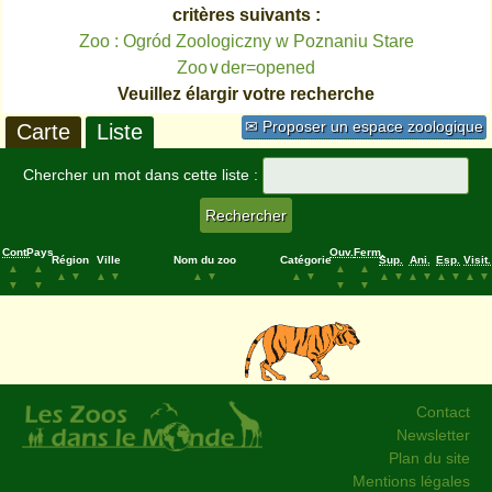
critères suivants :
Zoo : Ogród Zoologiczny w Poznaniu Stare
Zoo∨der=opened
Veuillez élargir votre recherche
✉ Proposer un espace zoologique
Carte
Liste
Chercher un mot dans cette liste :
Cont.
Pays
Ouv.
Ferm.
Région
Ville
Nom du zoo
Catégorie
Sup.
Ani.
Esp.
Visit.
▲
▲
▲
▲
▲
▼
▲
▼
▲
▼
▲
▼
▲
▼
▲
▼
▲
▼
▲
▼
▼
▼
▼
▼
Contact
Newsletter
Plan du site
Mentions légales