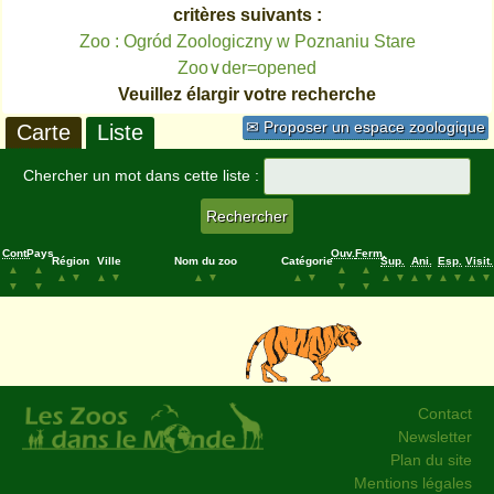
critères suivants :
Zoo : Ogród Zoologiczny w Poznaniu Stare
Zoo∨der=opened
Veuillez élargir votre recherche
✉ Proposer un espace zoologique
Carte
Liste
Chercher un mot dans cette liste :
Cont.
Pays
Ouv.
Ferm.
Région
Ville
Nom du zoo
Catégorie
Sup.
Ani.
Esp.
Visit.
▲
▲
▲
▲
▲
▼
▲
▼
▲
▼
▲
▼
▲
▼
▲
▼
▲
▼
▲
▼
▼
▼
▼
▼
Contact
Newsletter
Plan du site
Mentions légales