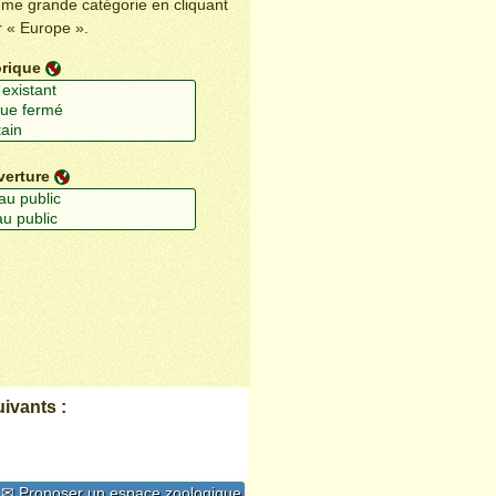
ême grande catégorie en cliquant
r « Europe ».
orique
verture
ivants :
✉ Proposer un espace zoologique