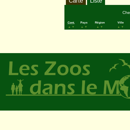
Carte
Liste
Cher
Cont.
Pays
Région
Ville
▲
▼
▲
▼
▲
▼
▲
▼