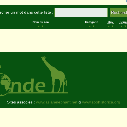
cher un mot dans cette liste :
Nom du zoo
Catégorie
Ouv.
Ferm
▲
▼
▲
▼
▲
▼
▲
▼
Sites associés :
www.asianelephant.net
&
www.zoohistorica.org