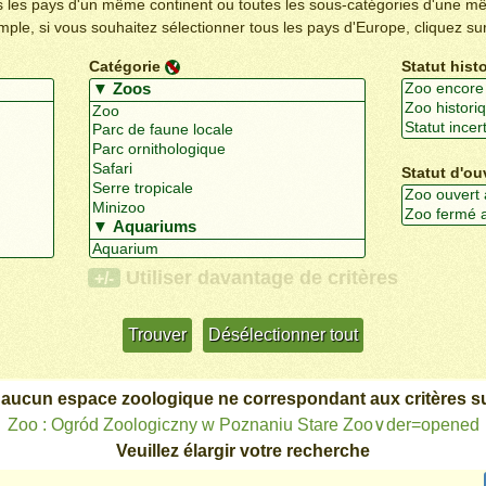
us les pays d'un même continent ou toutes les sous-catégories d'une m
emple, si vous souhaitez sélectionner tous les pays d'Europe, cliquez su
Catégorie
Statut hist
Statut d'ou
Utiliser davantage de critères
+/-
 aucun espace zoologique ne correspondant aux critères su
Zoo : Ogród Zoologiczny w Poznaniu Stare Zoo∨der=opened
Veuillez élargir votre recherche