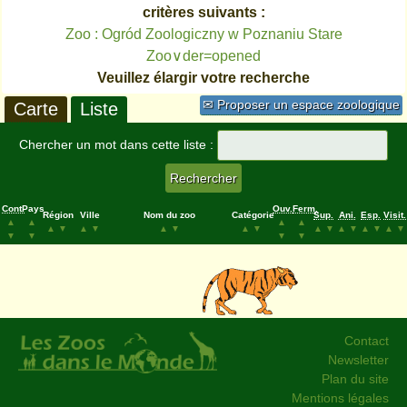
critères suivants :
Zoo : Ogród Zoologiczny w Poznaniu Stare
Zoo∨der=opened
Veuillez élargir votre recherche
✉ Proposer un espace zoologique
Carte
Liste
Chercher un mot dans cette liste :
Cont.
Pays
Ouv.
Ferm.
Région
Ville
Nom du zoo
Catégorie
Sup.
Ani.
Esp.
Visit.
▲
▲
▲
▲
▲
▼
▲
▼
▲
▼
▲
▼
▲
▼
▲
▼
▲
▼
▲
▼
▼
▼
▼
▼
Contact
Newsletter
Plan du site
Mentions légales