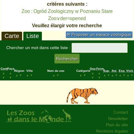
critères suivants :
Zoo : Ogród Zoologiczny w Poznaniu Stare
Zoo∨der=opened
Veuillez élargir votre recherche
✉ Proposer un espace zoologique
Carte
Liste
Chercher un mot dans cette liste :
Cont.
Pays
Ouv.
Ferm.
Région
Ville
Nom du zoo
Catégorie
Sup.
Ani.
Esp.
Visit.
▲
▲
▲
▲
▲
▼
▲
▼
▲
▼
▲
▼
▲
▼
▲
▼
▲
▼
▲
▼
▼
▼
▼
▼
Contact
Newsletter
Plan du site
Mentions légales