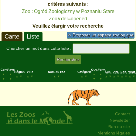
critères suivants :
Zoo : Ogród Zoologiczny w Poznaniu Stare
Zoo∨der=opened
Veuillez élargir votre recherche
✉ Proposer un espace zoologique
Carte
Liste
Chercher un mot dans cette liste :
Cont.
Pays
Ouv.
Ferm.
Région
Ville
Nom du zoo
Catégorie
Sup.
Ani.
Esp.
Visit.
▲
▲
▲
▲
▲
▼
▲
▼
▲
▼
▲
▼
▲
▼
▲
▼
▲
▼
▲
▼
▼
▼
▼
▼
Contact
Newsletter
Plan du site
Mentions légales