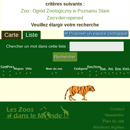
critères suivants :
Zoo : Ogród Zoologiczny w Poznaniu Stare
Zoo∨der=opened
Veuillez élargir votre recherche
✉ Proposer un espace zoologique
Carte
Liste
Chercher un mot dans cette liste :
Cont.
Pays
Ouv.
Ferm.
Région
Ville
Nom du zoo
Catégorie
Sup.
Ani.
Esp.
Visit.
▲
▲
▲
▲
▲
▼
▲
▼
▲
▼
▲
▼
▲
▼
▲
▼
▲
▼
▲
▼
▼
▼
▼
▼
Contact
Newsletter
Plan du site
Mentions légales