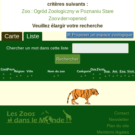
critères suivants :
Zoo : Ogród Zoologiczny w Poznaniu Stare
Zoo∨der=opened
Veuillez élargir votre recherche
✉ Proposer un espace zoologique
Carte
Liste
Chercher un mot dans cette liste :
Cont.
Pays
Ouv.
Ferm.
Région
Ville
Nom du zoo
Catégorie
Sup.
Ani.
Esp.
Visit.
▲
▲
▲
▲
▲
▼
▲
▼
▲
▼
▲
▼
▲
▼
▲
▼
▲
▼
▲
▼
▼
▼
▼
▼
Contact
Newsletter
Plan du site
Mentions légales