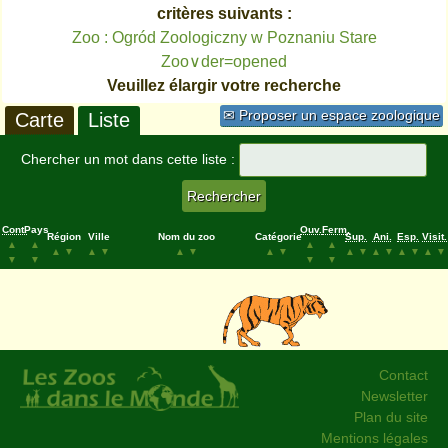
critères suivants :
Zoo : Ogród Zoologiczny w Poznaniu Stare
Zoo∨der=opened
Veuillez élargir votre recherche
✉ Proposer un espace zoologique
Carte
Liste
Chercher un mot dans cette liste :
Cont.
Pays
Ouv.
Ferm.
Région
Ville
Nom du zoo
Catégorie
Sup.
Ani.
Esp.
Visit.
▲
▲
▲
▲
▲
▼
▲
▼
▲
▼
▲
▼
▲
▼
▲
▼
▲
▼
▲
▼
▼
▼
▼
▼
Contact
Newsletter
Plan du site
Mentions légales