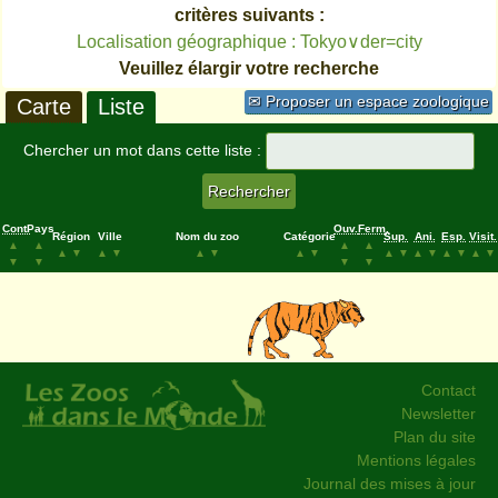
critères suivants :
Localisation géographique : Tokyo∨der=city
Veuillez élargir votre recherche
✉ Proposer un espace zoologique
Carte
Liste
Chercher un mot dans cette liste :
Cont.
Pays
Ouv.
Ferm.
Région
Ville
Nom du zoo
Catégorie
Sup.
Ani.
Esp.
Visit.
▲
▲
▲
▲
▲
▼
▲
▼
▲
▼
▲
▼
▲
▼
▲
▼
▲
▼
▲
▼
▼
▼
▼
▼
Contact
Newsletter
Plan du site
Mentions légales
Journal des mises à jour