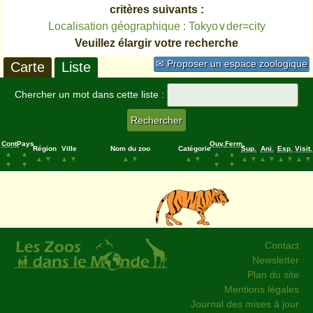
critères suivants :
Localisation géographique : Tokyo∨der=city
Veuillez élargir votre recherche
✉ Proposer un espace zoologique
Carte
Liste
Chercher un mot dans cette liste :
Cont.
Pays
Ouv.
Ferm.
Région
Ville
Nom du zoo
Catégorie
Sup.
Ani.
Esp.
Visit.
▲
▲
▲
▲
▲
▼
▲
▼
▲
▼
▲
▼
▲
▼
▲
▼
▲
▼
▲
▼
▼
▼
▼
▼
Contact
Newsletter
Plan du site
Mentions légales
Journal des mises à jour