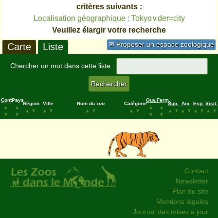
critères suivants :
Localisation géographique : Tokyo∨der=city
Veuillez élargir votre recherche
✉ Proposer un espace zoologique
Carte
Liste
Chercher un mot dans cette liste :
Cont.
Pays
Ouv.
Ferm.
Région
Ville
Nom du zoo
Catégorie
Sup.
Ani.
Esp.
Visit.
▲
▲
▲
▲
▲
▼
▲
▼
▲
▼
▲
▼
▲
▼
▲
▼
▲
▼
▲
▼
▼
▼
▼
▼
Contact
Newsletter
Plan du site
Mentions légales
Journal des mises à jour