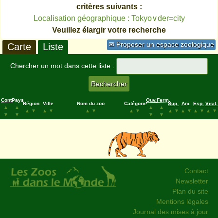
critères suivants :
Localisation géographique : Tokyo∨der=city
Veuillez élargir votre recherche
✉ Proposer un espace zoologique
Carte
Liste
Chercher un mot dans cette liste :
Cont.
Pays
Ouv.
Ferm.
Région
Ville
Nom du zoo
Catégorie
Sup.
Ani.
Esp.
Visit.
▲
▲
▲
▲
▲
▼
▲
▼
▲
▼
▲
▼
▲
▼
▲
▼
▲
▼
▲
▼
▼
▼
▼
▼
Contact
Newsletter
Plan du site
Mentions légales
Journal des mises à jour