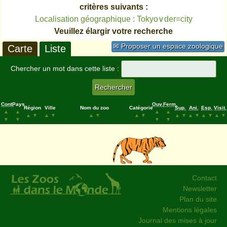
critères suivants :
Localisation géographique : Tokyo∨der=city
Veuillez élargir votre recherche
✉ Proposer un espace zoologique
Carte
Liste
Chercher un mot dans cette liste :
Cont.
Pays
Ouv.
Ferm.
Région
Ville
Nom du zoo
Catégorie
Sup.
Ani.
Esp.
Visit.
▲
▲
▲
▲
▲
▼
▲
▼
▲
▼
▲
▼
▲
▼
▲
▼
▲
▼
▲
▼
▼
▼
▼
▼
Contact
Newsletter
Plan du site
Mentions légales
Journal des mises à jour