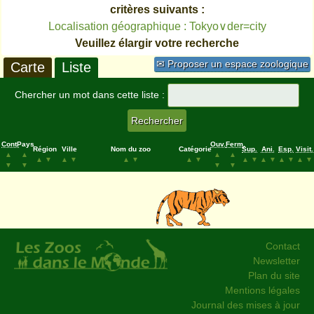
critères suivants :
Localisation géographique : Tokyo∨der=city
Veuillez élargir votre recherche
✉ Proposer un espace zoologique
Carte
Liste
Chercher un mot dans cette liste :
Cont.
Pays
Ouv.
Ferm.
Région
Ville
Nom du zoo
Catégorie
Sup.
Ani.
Esp.
Visit.
▲
▲
▲
▲
▲
▼
▲
▼
▲
▼
▲
▼
▲
▼
▲
▼
▲
▼
▲
▼
▼
▼
▼
▼
Contact
Newsletter
Plan du site
Mentions légales
Journal des mises à jour