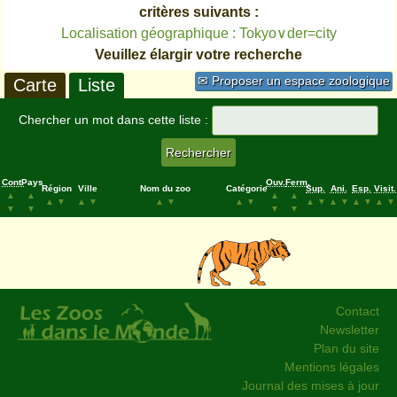
critères suivants :
Localisation géographique : Tokyo∨der=city
Veuillez élargir votre recherche
✉ Proposer un espace zoologique
Carte
Liste
Chercher un mot dans cette liste :
Cont.
Pays
Ouv.
Ferm.
Région
Ville
Nom du zoo
Catégorie
Sup.
Ani.
Esp.
Visit.
▲
▲
▲
▲
▲
▼
▲
▼
▲
▼
▲
▼
▲
▼
▲
▼
▲
▼
▲
▼
▼
▼
▼
▼
Contact
Newsletter
Plan du site
Mentions légales
Journal des mises à jour