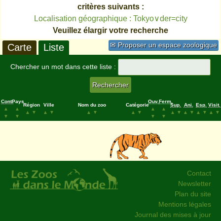
critères suivants :
Localisation géographique : Tokyo∨der=city
Veuillez élargir votre recherche
✉ Proposer un espace zoologique
Carte
Liste
Chercher un mot dans cette liste :
Cont.
Pays
Ouv.
Ferm.
Région
Ville
Nom du zoo
Catégorie
Sup.
Ani.
Esp.
Visit.
▲
▲
▲
▲
▲
▼
▲
▼
▲
▼
▲
▼
▲
▼
▲
▼
▲
▼
▲
▼
▼
▼
▼
▼
Contact
Newsletter
Plan du site
Mentions légales
Journal des mises à jour