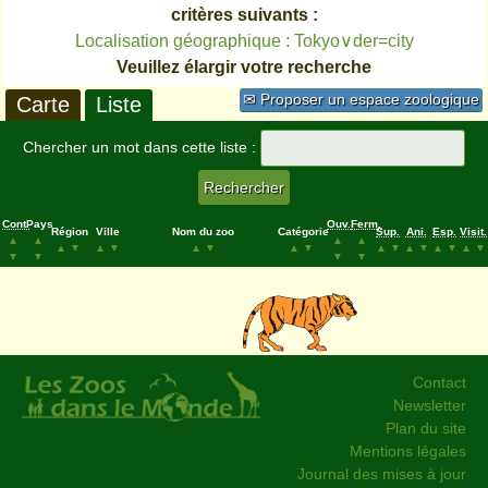
critères suivants :
Localisation géographique : Tokyo∨der=city
Veuillez élargir votre recherche
✉ Proposer un espace zoologique
Carte
Liste
Chercher un mot dans cette liste :
Cont.
Pays
Ouv.
Ferm.
Région
Ville
Nom du zoo
Catégorie
Sup.
Ani.
Esp.
Visit.
▲
▲
▲
▲
▲
▼
▲
▼
▲
▼
▲
▼
▲
▼
▲
▼
▲
▼
▲
▼
▼
▼
▼
▼
Contact
Newsletter
Plan du site
Mentions légales
Journal des mises à jour