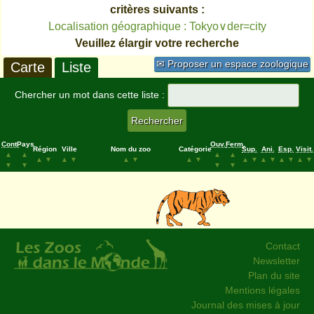
critères suivants :
Localisation géographique : Tokyo∨der=city
Veuillez élargir votre recherche
✉ Proposer un espace zoologique
Carte
Liste
Chercher un mot dans cette liste :
Cont.
Pays
Ouv.
Ferm.
Région
Ville
Nom du zoo
Catégorie
Sup.
Ani.
Esp.
Visit.
▲
▲
▲
▲
▲
▼
▲
▼
▲
▼
▲
▼
▲
▼
▲
▼
▲
▼
▲
▼
▼
▼
▼
▼
Contact
Newsletter
Plan du site
Mentions légales
Journal des mises à jour