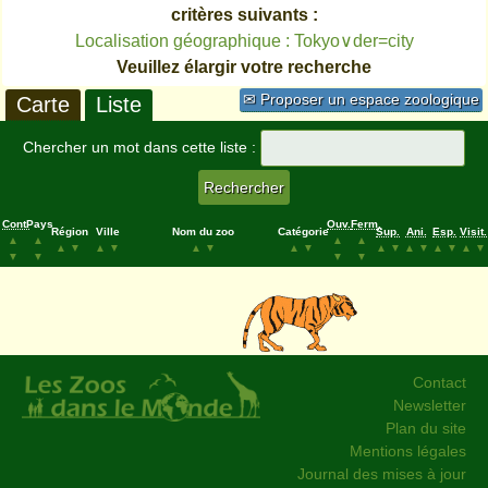
critères suivants :
Localisation géographique : Tokyo∨der=city
Veuillez élargir votre recherche
✉ Proposer un espace zoologique
Carte
Liste
Chercher un mot dans cette liste :
Cont.
Pays
Ouv.
Ferm.
Région
Ville
Nom du zoo
Catégorie
Sup.
Ani.
Esp.
Visit.
▲
▲
▲
▲
▲
▼
▲
▼
▲
▼
▲
▼
▲
▼
▲
▼
▲
▼
▲
▼
▼
▼
▼
▼
Contact
Newsletter
Plan du site
Mentions légales
Journal des mises à jour