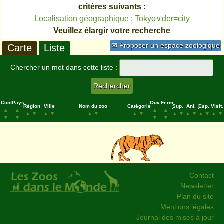
critères suivants :
Localisation géographique : Tokyo∨der=city
Veuillez élargir votre recherche
✉ Proposer un espace zoologique
Carte
Liste
Chercher un mot dans cette liste :
Cont.
Pays
Ouv.
Ferm.
Région
Ville
Nom du zoo
Catégorie
Sup.
Ani.
Esp.
Visit.
▲
▲
▲
▲
▲
▼
▲
▼
▲
▼
▲
▼
▲
▼
▲
▼
▲
▼
▲
▼
▼
▼
▼
▼
Contact
Newsletter
Plan du site
Mentions légales
Journal des mises à jour